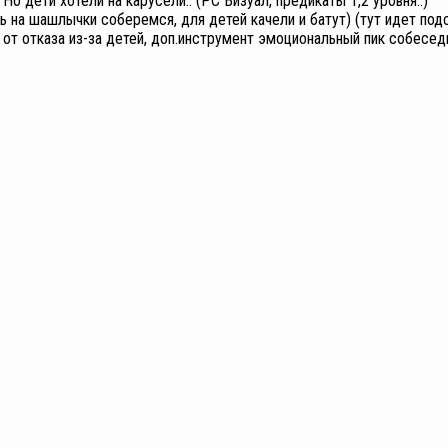
Но дети хотели на карусели.. (РС Визуал, предикаты 1,2 уровня..)
ть на шашлычки соберемся, для детей качели и батут) (тут идет под
от отказа из-за детей, доп.инструмент эмоциональный пик собеседн