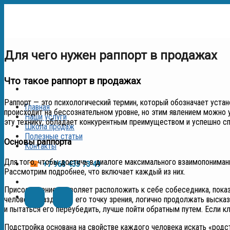
Skip
to
content
Для чего нужен раппорт в продажах
Что такое раппорт в продажах
Раппорт — это психологический термин, который обозначает уста
Главная
происходит на бессознательном уровне, но этим явлением можно 
Наши услуги
эту технику, обладает конкурентным преимуществом и успешно сп
Школа продаж
Полезные статьи
Основы раппорта
Контакты
Для того, чтобы достичь в диалоге максимального взаимопонимани
☎
+7 968 435 73 49
Рассмотрим подробнее, что включает каждый из них.
Присоединение позволяет расположить к себе собеседника, показ
человека, разделять его точку зрения, логично продолжать выска
и пытаться его переубедить, лучше пойти обратным путем. Если кл
Подстройка основана на свойстве каждого человека искать «род