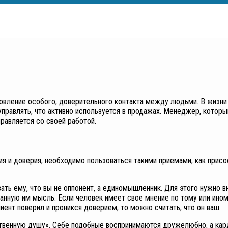
новление особого, доверительного контакта между людьми. В жизн
управлять, что активно используется в продажах. Менеджер, котор
равляется со своей работой.
я и доверия, необходимо пользоваться такими приемами, как присо
ать ему, что вы не оппонент, а единомышленник. Для этого нужно 
занную им мысль. Если человек имеет свое мнение по тому или ином
иент поверил и проникся доверием, то можно считать, что он ваш.
ственную душу». Себе подобные воспринимаются дружелюбно, а ка