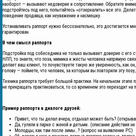
наоборот — вызывают недоверие и сопротивление. Обратите вниман
подстройтесь под него, попытайтесь «отзеркалить» все это. Дела
поведение продавца, как неуважение и насмешку.
Устанавливать раппорт нужно бессознательно, это достигается мн
гарантирован.
В чем смысл раппорта
Подстройка под собеседника не только вызывает доверие с его ст
НЛП, то знаете, что поза, мимика и жесты человека напрямую свя
делает ваш клиент, то почувствуете такую же уверенность, как о
голову — поймете, что человек, за которым вы повторили эту позу
Техника раппорта требует большой практики. На начальном этапе п
не прекращать практиковаться, то со временем это переходит на 
Пример раппорта в диалоге друзей:
Привет, что ты делал вчера, отдыхал может быть? (открыв
Да, гуляли в парке с женой и детьми.. (описание действия
Молодцы, как там после зимы…? (вопрос на выявление РС)