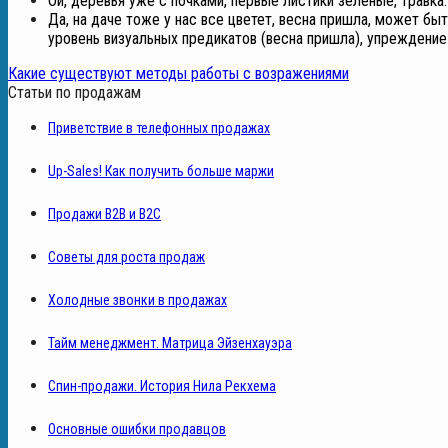
Ой, деревья уже с почками, первые листики зеленые, травка. 
Да, на даче тоже у нас все цветет, весна пришла, может бы
уровень визуальных предикатов (весна пришла), упреждение 
Какие существуют методы работы с возражениями
Статьи по продажам
Приветствие в телефонных продажах
Up-Sales! Как получить больше маржи
Продажи B2B и B2C
Советы для роста продаж
Холодные звонки в продажах
Тайм менеджмент. Матрица Эйзенхауэра
Спин-продажи. История Нила Рекхема
Основные ошибки продавцов