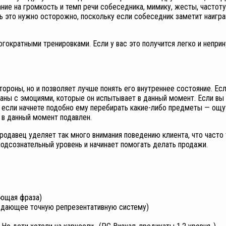
ие на громкость и темп речи собеседника, мимику, жесты, частоту 
ть это нужно осторожно, поскольку если собеседник заметит наигра
огократными тренировками. Если у вас это получится легко и непри
ороны, но и позволяет лучше понять его внутреннее состояние. Ес
заны с эмоциями, которые он испытывает в данный момент. Если вы 
н, если начнете подобно ему перебирать какие-либо предметы — ощу
, в данный момент подавлен.
родавец уделяет так много внимания поведению клиента, что часто 
подсознательный уровень и начинает помогать делать продажи.
ающая фраза)
 не дающее точную репрезентативную систему)