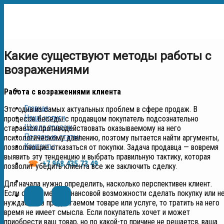
Skip
to
content
Какие существуют методы работы с
возражениями
Работа с возражениями клиента
Главная
Это одна из самых актуальных проблем в сфере продаж. В
Наши услуги
процессе беседы с продавцом покупатель подсознательно
Школа продаж
старается противодействовать оказываемому на него
Полезные статьи
психологическому давлению, поэтому пытается найти аргументы,
Контакты
позволяющие отказаться от покупки. Задача продавца — вовремя
выявить эту тенденцию и выбрать правильную тактику, которая
☎
+7 968 435 73 49
позволит убедить клиента все же заключить сделку.
Для начала нужно определить, насколько перспективен клиент.
Если он не имеет финансовой возможности сделать покупку или н
нуждается в предлагаемом товаре или услуге, то тратить на него
время не имеет смысла. Если покупатель хочет и может
приобрести ваш товар, но по какой-то причине не решается, ваша